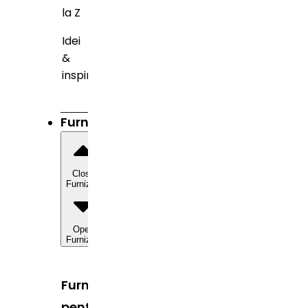
la Z
Idei
&
inspirație
Furnizori
Close
Furnizori
Open
Furnizori
Furnizori
pentru