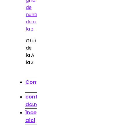
Ghid
de
la A
la Z
Contact
contact@spune-
da.ro
Începe
aici