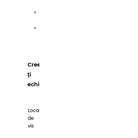
Sibiu
Timiș
Creează-
ți
echipa
Locații
de
vis