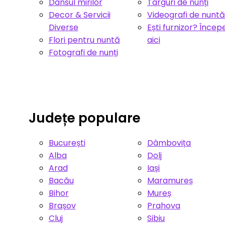
Dansul mirilor
Târguri de nunți
Decor & Servicii
Videografi de nuntă
Diverse
Ești furnizor? Încep
Flori pentru nuntă
aici
Fotografi de nunți
Județe populare
București
Dâmbovița
Alba
Dolj
Arad
Iași
Bacău
Maramureș
Bihor
Mureș
Brașov
Prahova
Cluj
Sibiu