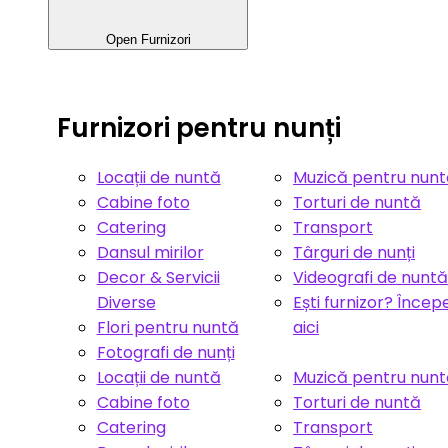
Open Furnizori
Furnizori pentru nunți
Locații de nuntă
Muzică pentru nun
Cabine foto
Torturi de nuntă
Catering
Transport
Dansul mirilor
Târguri de nunți
Decor & Servicii
Videografi de nuntă
Diverse
Ești furnizor? Încep
Flori pentru nuntă
aici
Fotografi de nunți
Locații de nuntă
Muzică pentru nun
Cabine foto
Torturi de nuntă
Catering
Transport