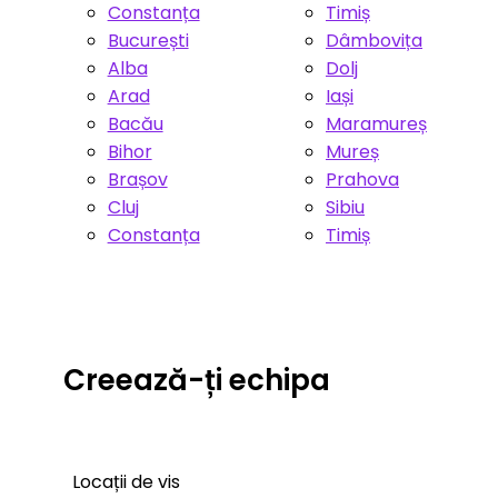
Constanța
Timiș
București
Dâmbovița
Alba
Dolj
Arad
Iași
Bacău
Maramureș
Bihor
Mureș
Brașov
Prahova
Cluj
Sibiu
Constanța
Timiș
Creează-ți echipa
Locații de vis