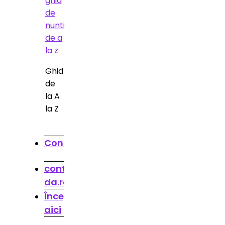
Ghid
de
la A
la Z
Contact
contact@spune-
da.ro
Începe
aici