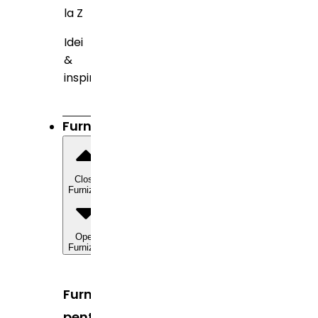
la Z
Idei
&
inspirație
Furnizori
Close
Furnizori
Open
Furnizori
Furnizori
pentru