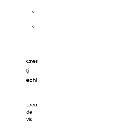
Sibiu
Timiș
Creează-
ți
echipa
Locații
de
vis