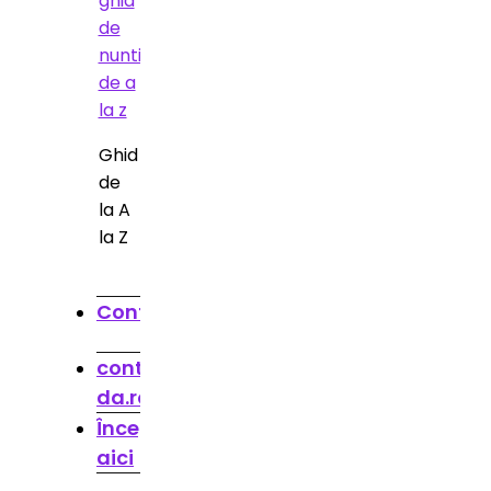
Ghid
de
la A
la Z
Contact
contact@spune-
da.ro
Începe
aici