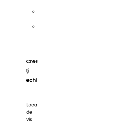
Sibiu
Timiș
Creează-
ți
echipa
Locații
de
vis