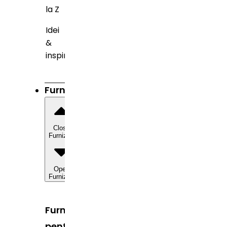
la Z
Idei
&
inspirație
Furnizori
Close
Furnizori
Open
Furnizori
Furnizori
pentru