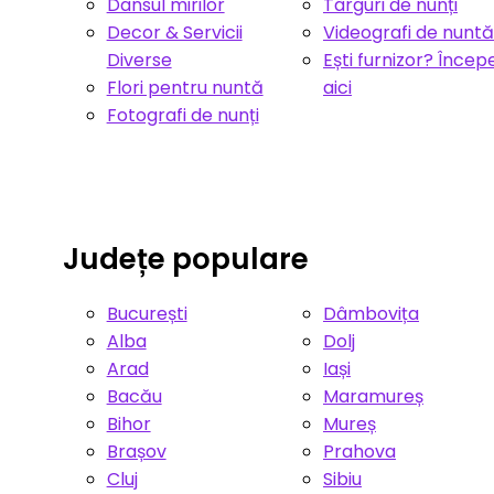
Dansul mirilor
Târguri de nunți
Decor & Servicii
Videografi de nuntă
Diverse
Ești furnizor? Încep
Flori pentru nuntă
aici
Fotografi de nunți
Județe populare
București
Dâmbovița
Alba
Dolj
Arad
Iași
Bacău
Maramureș
Bihor
Mureș
Brașov
Prahova
Cluj
Sibiu