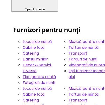
Open Furnizori
Furnizori pentru nunți
Locații de nuntă
Muzică pentru nun
Cabine foto
Torturi de nuntă
Catering
Transport
Dansul mirilor
Târguri de nunți
Decor & Servicii
Videografi de nuntă
Diverse
Ești furnizor? Încep
Flori pentru nuntă
aici
Fotografi de nunți
Locații de nuntă
Muzică pentru nun
Cabine foto
Torturi de nuntă
Catering
Transport