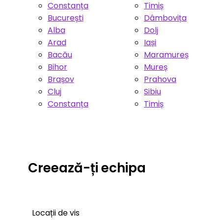
Constanța
Timiș
București
Dâmbovița
Alba
Dolj
Arad
Iași
Bacău
Maramureș
Bihor
Mureș
Brașov
Prahova
Cluj
Sibiu
Constanța
Timiș
Creează-ți echipa
Locații de vis