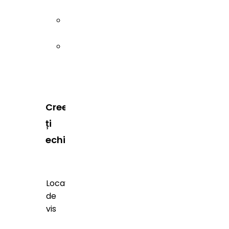
Sibiu
Timiș
Creează-
ți
echipa
Locații
de
vis