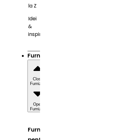
la Z
Idei
&
inspirație
Furnizori
Close
Furnizori
Open
Furnizori
Furnizori
pentru