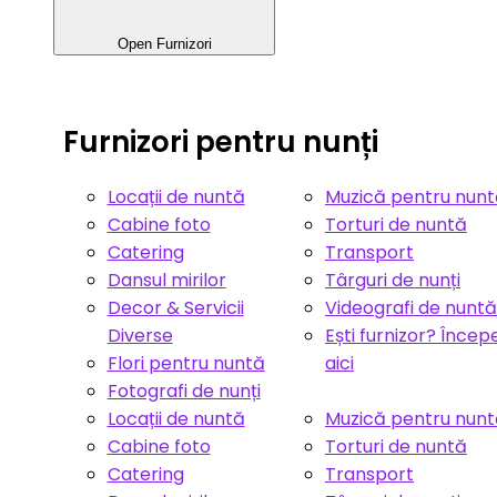
Open Furnizori
Furnizori pentru nunți
Locații de nuntă
Muzică pentru nun
Cabine foto
Torturi de nuntă
Catering
Transport
Dansul mirilor
Târguri de nunți
Decor & Servicii
Videografi de nuntă
Diverse
Ești furnizor? Încep
Flori pentru nuntă
aici
Fotografi de nunți
Locații de nuntă
Muzică pentru nun
Cabine foto
Torturi de nuntă
Catering
Transport