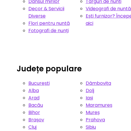
Dansul mirilor
Târguri de nunți
Decor & Servicii
Videografi de nuntă
Diverse
Ești furnizor? Încep
Flori pentru nuntă
aici
Fotografi de nunți
Județe populare
București
Dâmbovița
Alba
Dolj
Arad
Iași
Bacău
Maramureș
Bihor
Mureș
Brașov
Prahova
Cluj
Sibiu