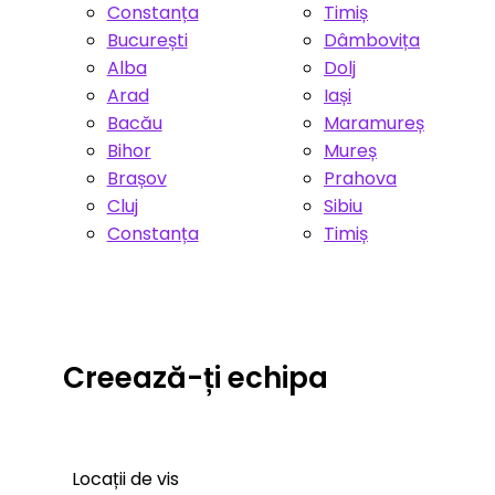
Constanța
Timiș
București
Dâmbovița
Alba
Dolj
Arad
Iași
Bacău
Maramureș
Bihor
Mureș
Brașov
Prahova
Cluj
Sibiu
Constanța
Timiș
Creează-ți echipa
Locații de vis