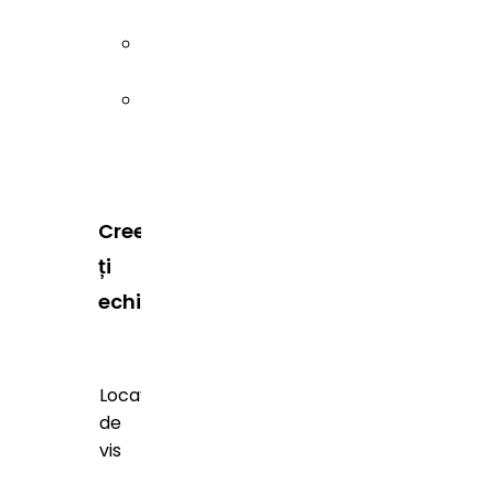
Sibiu
Timiș
Creează-
ți
echipa
Locații
de
vis