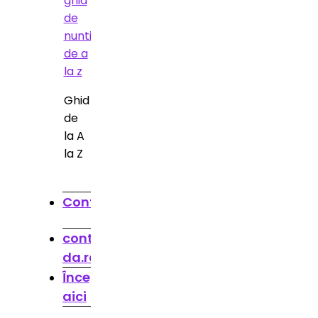
Ghid
de
la A
la Z
Contact
contact@spune-
da.ro
Începe
aici