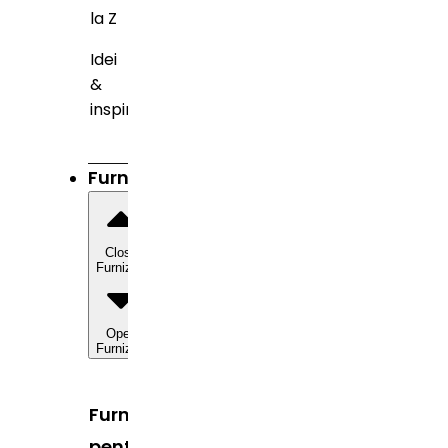
la Z
Idei
&
inspirație
Furnizori
Close
Furnizori
Open
Furnizori
Furnizori
pentru